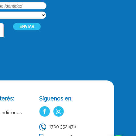
terés:
Síguenos en:
ondiciones
1700 352 476