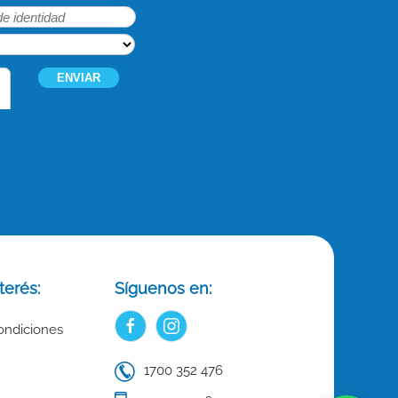
terés:
Síguenos en:
ondiciones
1700 352 476