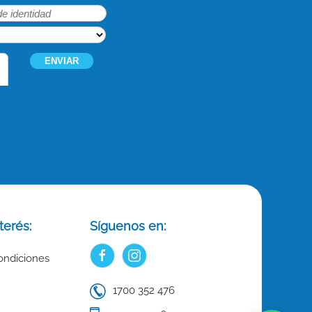
terés:
Síguenos en:
ondiciones
1700 352 476