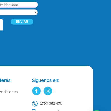
terés:
Síguenos en:
ondiciones
1700 352 476