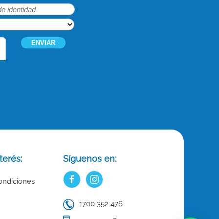
terés:
Síguenos en:
ondiciones
1700 352 476