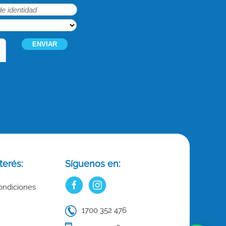
terés:
Síguenos en:
ondiciones
1700 352 476