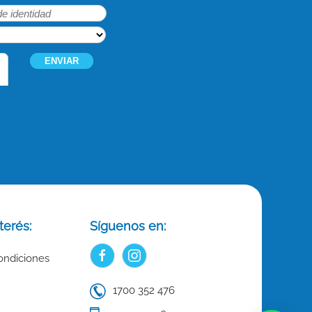
terés:
Síguenos en:
ondiciones
1700 352 476