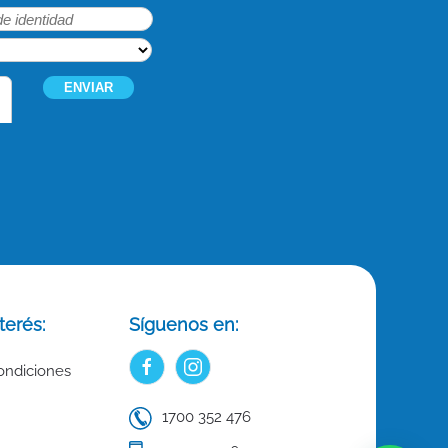
terés:
Síguenos en:
ondiciones
1700 352 476