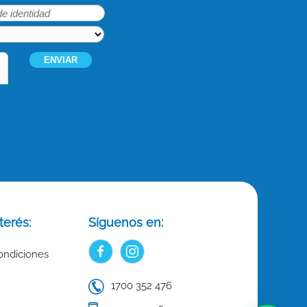
terés:
Síguenos en:
ondiciones
1700 352 476