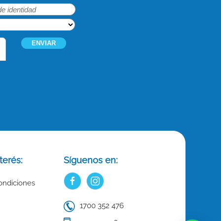
terés:
Síguenos en:
ondiciones
1700 352 476