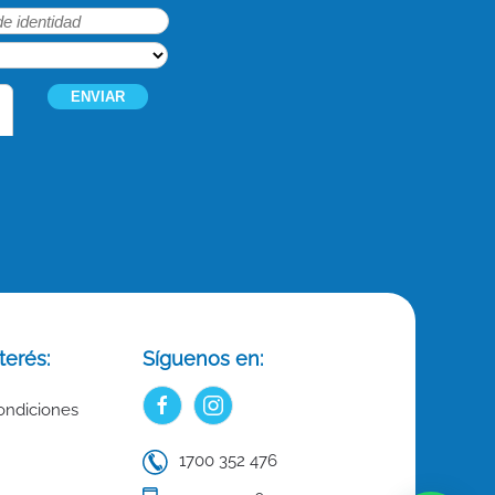
terés:
Síguenos en:
ondiciones
1700 352 476