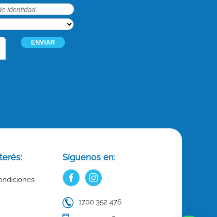
terés:
Síguenos en:
ondiciones
1700 352 476