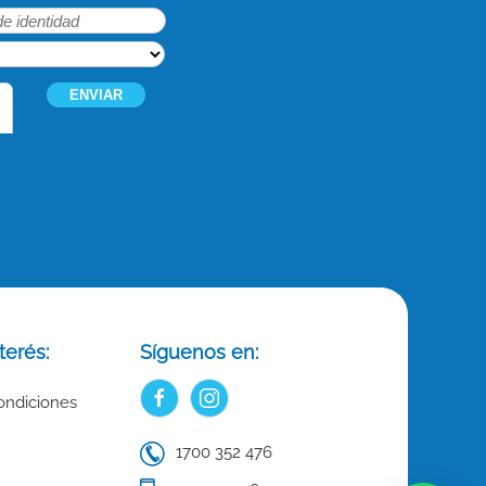
terés:
Síguenos en:
ondiciones
1700 352 476