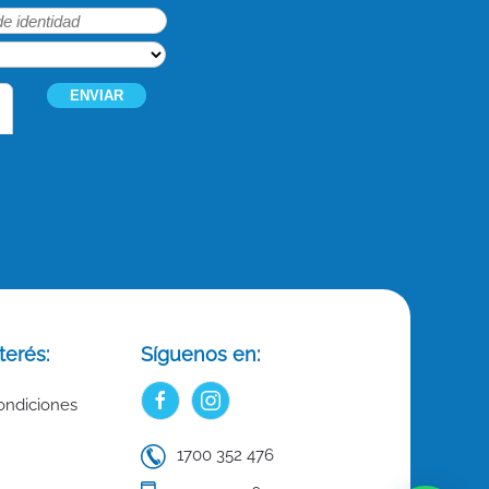
terés:
Síguenos en:
ondiciones
1700 352 476