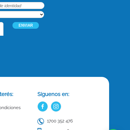
terés:
Síguenos en:
ondiciones
1700 352 476