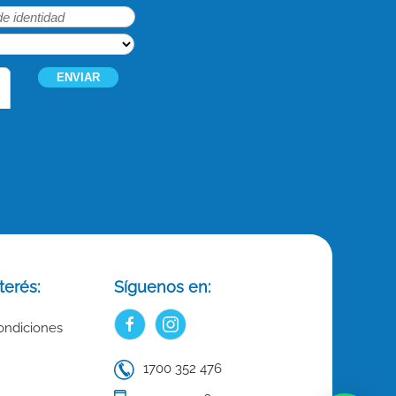
terés:
Síguenos en:
ondiciones
1700 352 476