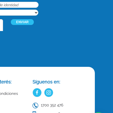
terés:
Síguenos en:
ondiciones
1700 352 476