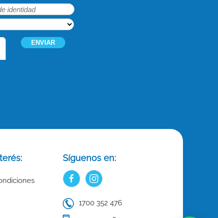
terés:
Síguenos en:
ondiciones
1700 352 476