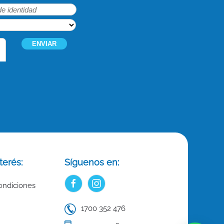
terés:
Síguenos en:
ondiciones
1700 352 476