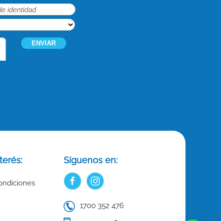
terés:
Síguenos en:
ondiciones
1700 352 476