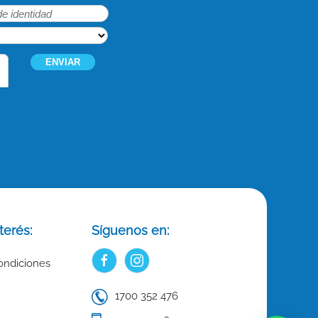
terés:
Síguenos en:
ondiciones
1700 352 476