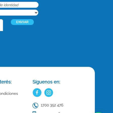
terés:
Síguenos en:
ondiciones
1700 352 476